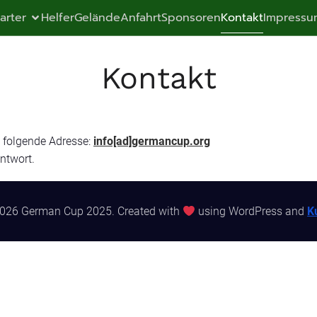
tarter
Helfer
Gelände
Anfahrt
Sponsoren
Kontakt
Impressu
Kontakt
 folgende Adresse:
info[ad]germancup.org
Antwort.
026 German Cup 2025. Created with
using WordPress and
K