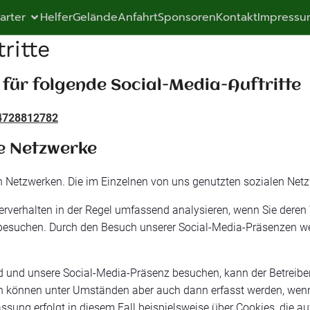
tarter
Helfer
Gelände
Anfahrt
Sponsoren
Kontakt
Impressu
ritte
 für folgende Social-Media-Auftritte
84728812782
e Netzwerke
len Netzwerken. Die im Einzelnen von uns genutzten sozialen Netz
rverhalten in der Regel umfassend analysieren, wenn Sie deren W
 besuchen. Durch den Besuch unserer Social-Media-Präsenzen w
d und unsere Social-Media-Präsenz besuchen, kann der Betreibe
 können unter Umständen aber auch dann erfasst werden, wenn 
assung erfolgt in diesem Fall beispielsweise über Cookies, die 